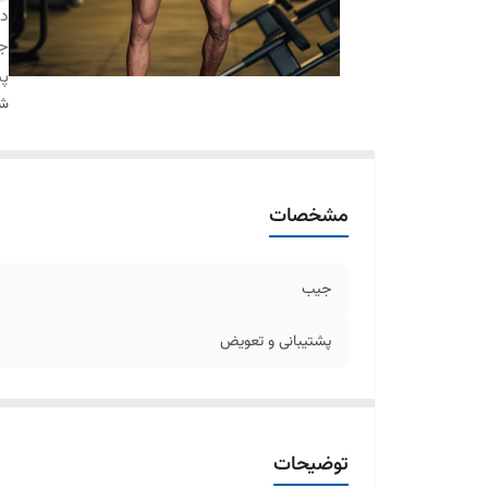
دس
ج
پش
شن
مشخصات
جیب
پشتیبانی و تعویض
توضیحات