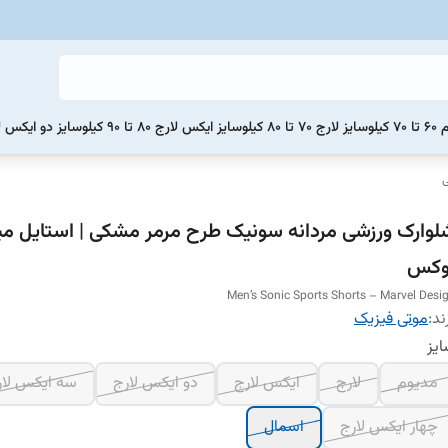
یلو
سایز لارج 70 تا 80 کیلو
سایز ایکس لارج 80 تا 90 کیلو
سایز دو ایکس لارج 90 تا 0
ی
لوارک ورزشی مردانه سونیک طرح مرمر مشکی | استایل می
وکس
Men’s Sonic Sports Shorts – Marvel Desi
ند:
موتی فیزیک
یز
مدیوم
لارج
ایکس لارج
دو ایکس لارج
سه ایکس لار
چهار ایکس لارج
اسمال