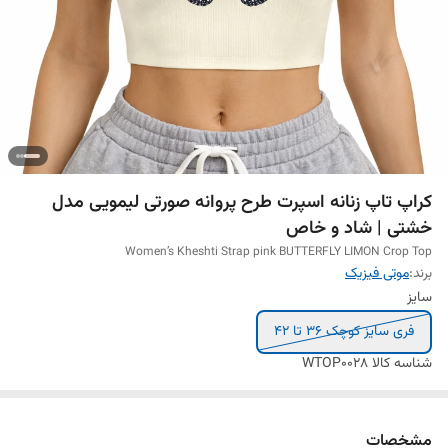
کراپ تاپ زنانه اسپرت طرح پروانه صورتی لیمویی مدل
خشتی | شاد و خاص
Women’s Kheshti Strap pink BUTTERFLY LIMON Crop Top
برند:
موتی فیزیک
سایز
فری سایز کوچک 36 تا 42
شناسه کالا
WTOP0028
مشخصات