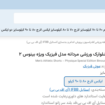
یلو
سایز لارج 70 تا 80 کیلو
سایز ایکس لارج 80 تا 90 کیلو
سایز دو ایکس لارج 90 تا 0
ه ورزشی
/
فدراسیون پرورش اندام و بدنسازی
/
استایل IFBB (آی اف بی بی)
لوارک ورزشی مردانه مدل فیزیک ویژه بینوس 2
Men’s Athletic Shorts – Physique Special Edition Binou
ند:
موتی فیزیک
یز
ایکس لارج 80 تا 90 کیلو
ته‌بندی
:
استایل IFBB (آی اف بی بی)
ایت استاندارد های داوری
:
رعایت شده است
تایل آی اف بی بی
:
قد بلند سر زانو استاندارد