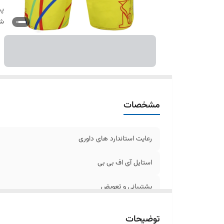
پش
شن
مشخصات
رعایت استاندارد های داوری
استایل آی اف بی بی
پشتیبانی و تعویض
توضیحات