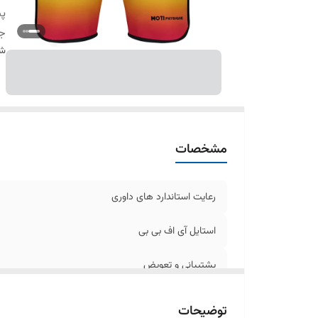
پش
ج
شن
مشخصات
رعایت استاندارد های داوری
استایل آی اف بی بی
پشتیبانی و تعویض
جنس شلوارک
توضیحات