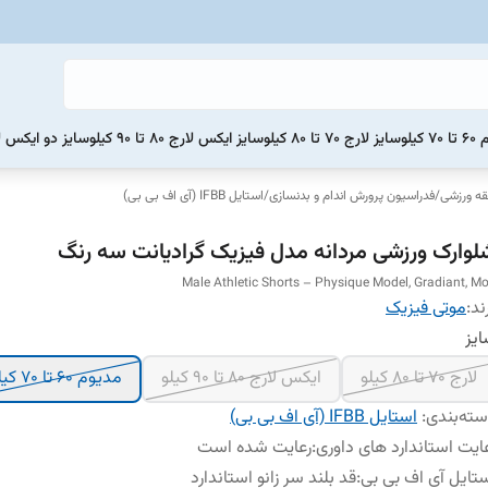
یلو
سایز لارج 70 تا 80 کیلو
سایز ایکس لارج 80 تا 90 کیلو
سایز دو ایکس لارج 90 تا 0
ه ورزشی
/
فدراسیون پرورش اندام و بدنسازی
/
استایل IFBB (آی اف بی بی)
لوارک ورزشی مردانه مدل فیزیک گرادیانت سه رنگ
Male Athletic Shorts – Physique Model, Gradiant, Mo
ند:
موتی فیزیک
یز
لارج 70 تا 80 کیلو
ایکس لارج 80 تا 90 کیلو
مدیوم 60 تا 70 کیلو
ته‌بندی
:
استایل IFBB (آی اف بی بی)
ایت استاندارد های داوری
:
رعایت شده است
تایل آی اف بی بی
:
قد بلند سر زانو استاندارد