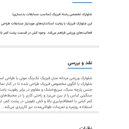
شلوارک تخصصی رشته فیزیک (مناسب مسابقات بدنسازی)
این شلوارک فیزیک با رعایت استانداردهای موردنیاز مسابقات طراحی شد
فعالیت‌های ورزشی فراهم می‌کند. وجود کش در قسمت پشت کمر باعث 
این محصول برای تمرینات بدنسازی، فیتنس، دویدن و استفاده روزمره قابل استفاده بوده و با 
دارای کش پشت کمر، مناسب دوره‌های رژیم و حجم
نقد و بررسی
طراحی‌شده مطابق استانداردهای مسابقات و صحنه
شلوارک ورزشی مردانه مدل فیزیک تک‌رنگ موتی با طراحی است
قد بلند استاندارد تا سر زانو و قواره آزاد
شلوارک با الگوی مخصوص فیزیک طراحی شده تا در کنار نمایش
پارچه کشی و طرح چرم براق اعلا
جنس پارچه سبک، سریع‌خشک و مقاوم در برابر رطوبت باعث می
سنگینی لباس را از بین می‌برد و راحتی کاربر را در محیط‌ها
نوار و برش هلالی در کنار پا
کمر کشی با انعطاف‌پذیری بالا و کش تقویتی در پشت کمر، این
استفاده روزمره و تمرینات طولانی‌مدت نیز کاربردی می‌کند.
در مجموع، شلوارک فیزیک موتی یک انتخاب چندمنظوره برا
ورزشکاران جدی طراحی شده است.
نظرات