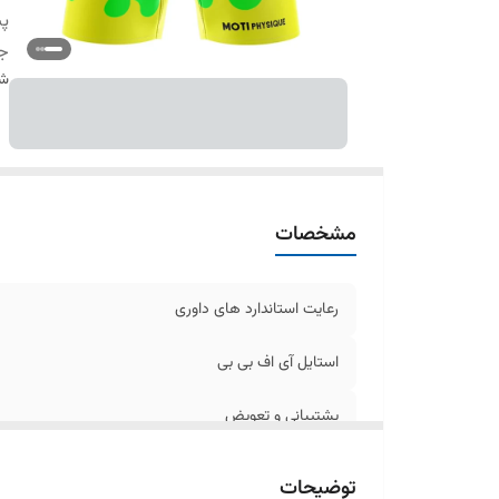
پش
ج
شن
مشخصات
رعایت استاندارد های داوری
استایل آی اف بی بی
پشتیبانی و تعویض
جنس شلوارک
توضیحات