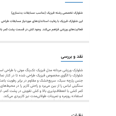
شلوارک تخصصی رشته فیزیک (مناسب مسابقات بدنسازی)
این شلوارک فیزیک با رعایت استانداردهای موردنیاز مسابقات طراحی شد
فعالیت‌های ورزشی فراهم می‌کند. وجود کش در قسمت پشت کمر باعث 
این محصول برای تمرینات بدنسازی، فیتنس، دویدن و استفاده روزمره قابل استفاده بوده و با 
دارای کش پشت کمر، مناسب دوره‌های رژیم و حجم
نقد و بررسی
طراحی‌شده مطابق استانداردهای مسابقات و صحنه
شلوارک ورزشی مردانه مدل فیزیک تک‌رنگ موتی با طراحی است
قد بلند استاندارد تا سر زانو و قواره آزاد
شلوارک با الگوی مخصوص فیزیک طراحی شده تا در کنار نمایش
پارچه کشی و طرح چرم براق اعلا
جنس پارچه سبک، سریع‌خشک و مقاوم در برابر رطوبت باعث می
سنگینی لباس را از بین می‌برد و راحتی کاربر را در محیط‌ها
نوار و برش هلالی در کنار پا
کمر کشی با انعطاف‌پذیری بالا و کش تقویتی در پشت کمر، این
استفاده روزمره و تمرینات طولانی‌مدت نیز کاربردی می‌کند.
در مجموع، شلوارک فیزیک موتی یک انتخاب چندمنظوره برا
ورزشکاران جدی طراحی شده است.
نظرات