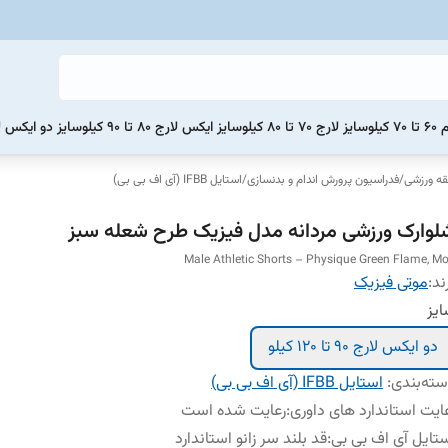
یلو
سایز لارج 70 تا 80 کیلو
سایز ایکس لارج 80 تا 90 کیلو
سایز دو ایکس لارج 90 تا 0
ه ورزشی
/
فدراسیون پرورش اندام و بدنسازی
/
استایل IFBB (آی اف بی بی)
لوارک ورزشی مردانه مدل فیزیک طرح شعله سبز
Male Athletic Shorts – Physique Green Flame, Mo
ند:
موتی فیزیک
یز
دو ایکس لارج 90 تا 120 کیلو
ته‌بندی
:
استایل IFBB (آی اف بی بی)
ایت استاندارد های داوری
:
رعایت شده است
تایل آی اف بی بی
:
قد بلند سر زانو استاندارد