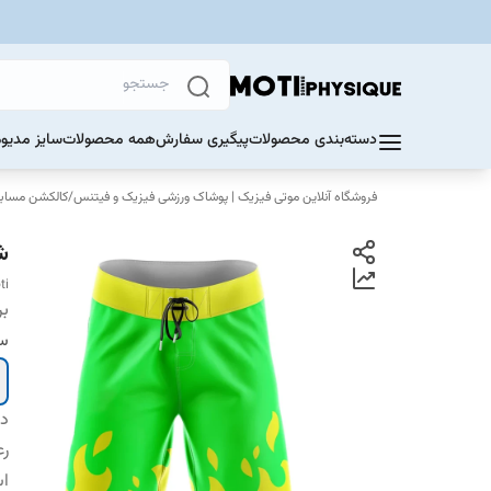
دسته‌بندی محصولات
پیگیری سفارش
همه محصولات
سایز مدیوم 60 تا 70 ک
فروشگاه آنلاین موتی فیزیک | پوشاک ورزشی فیزیک و فیتنس
/
کالکشن مسابق
ش
ti
بر
سا
دس
رع
اس