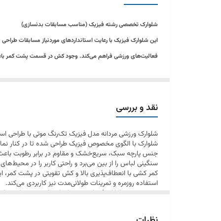
شلوارک تخصصی رشته فیزیک (مناسب مسابقات بدنسازی)
این شلوارک فیزیک با رعایت استانداردهای موردنیاز مسابقات طراحی شد
فعالیت‌های ورزشی فراهم می‌کند. وجود کش در قسمت پشت کمر باعث 
این محصول برای تمرینات بدنسازی، فیتنس، دویدن و استفاده روزمره قابل استفاده بوده و با 
دارای کش پشت کمر، مناسب دوره‌های رژیم و حجم
نقد و بررسی
طراحی‌شده مطابق استانداردهای مسابقات و صحنه
شلوارک ورزشی مردانه مدل فیزیک تک‌رنگ موتی با طراحی است
قد بلند استاندارد تا سر زانو و قواره آزاد
شلوارک با الگوی مخصوص فیزیک طراحی شده تا در کنار نمایش
پارچه کشی و طرح چرم براق اعلا
جنس پارچه سبک، سریع‌خشک و مقاوم در برابر رطوبت باعث می
سنگینی لباس را از بین می‌برد و راحتی کاربر را در محیط‌ها
نوار و برش هلالی در کنار پا
کمر کشی با انعطاف‌پذیری بالا و کش تقویتی در پشت کمر، این
استفاده روزمره و تمرینات طولانی‌مدت نیز کاربردی می‌کند.
در مجموع، شلوارک فیزیک موتی یک انتخاب چندمنظوره برا
ورزشکاران جدی طراحی شده است.
نظرات