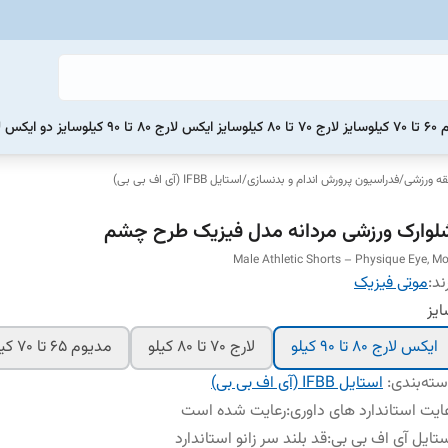
یلو
سایز لارج 70 تا 80 کیلو
سایز ایکس لارج 80 تا 90 کیلو
سایز دو ایکس لارج 90 تا 0
ه ورزشی
/
فدراسیون پرورش اندام و بدنسازی
/
استایل IFBB (آی اف بی بی)
لوارک ورزشی مردانه مدل فیزیک طرح چشم
Male Athletic Shorts – Physique Eye, Mo
ند:
موتی فیزیک
یز
ایکس لارج 80 تا 90 کیلو
لارج 70 تا 80 کیلو
مدیوم 65 تا 70 کیلو
ته‌بندی
:
استایل IFBB (آی اف بی بی)
ایت استاندارد های داوری
:
رعایت شده است
تایل آی اف بی بی
:
قد بلند سر زانو استاندارد