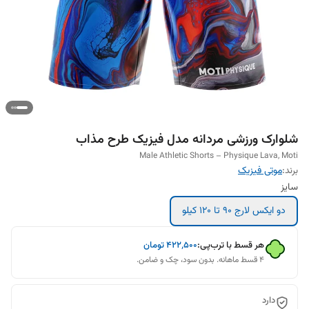
شلوارک ورزشی مردانه مدل فیزیک طرح مذاب
Male Athletic Shorts – Physique Lava, Moti
برند:
موتی فیزیک
سایز
دو ایکس لارج 90 تا 120 کیلو
هر قسط با ترب‌پی:
۴۲۲٬۵۰۰
تومان
۴ قسط ماهانه. بدون سود، چک و ضامن.
دارد