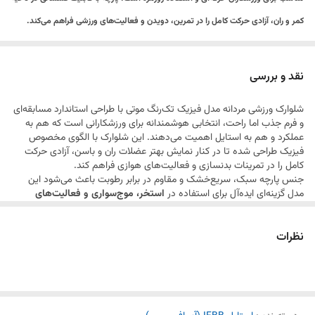
کمر و ران، آزادی حرکت کامل را در تمرین، دویدن و فعالیت‌های ورزشی فراهم می‌کند.
وجود کش در قسمت پشت کمر باعث می‌شود شلوارک در دوره‌های رژیم و تغییر سایز بدن
نیز فیت مناسبی داشته باشد و به‌خوبی روی بدن بنشیند.
نقد و بررسی
این محصول برای تمرینات بدنسازی، فیتنس، دویدن و استفاده روزمره قابل استفاده بوده
شلوارک ورزشی مردانه مدل فیزیک تک‌رنگ موتی با طراحی استاندارد مسابقه‌ای
و با قابلیت شست‌وشو تا دمای ۳۰ درجه، نگهداری آسان و دوام بالایی دارد.
و فرم جذب اما راحت، انتخابی هوشمندانه برای ورزشکارانی است که هم به
عملکرد و هم به استایل اهمیت می‌دهند. این شلوارک با الگوی مخصوص
فیزیک طراحی شده تا در کنار نمایش بهتر عضلات ران و باسن، آزادی حرکت
دارای کش پشت کمر، مناسب دوره‌های رژیم و حجم
کامل را در تمرینات بدنسازی و فعالیت‌های هوازی فراهم کند.
طراحی‌شده مطابق استانداردهای مسابقات و صحنه
جنس پارچه سبک، سریع‌خشک و مقاوم در برابر رطوبت باعث می‌شود این
مدل گزینه‌ای ایده‌آل برای استفاده در
استخر، موج‌سواری و فعالیت‌های
قد بلند استاندارد تا سر زانو و قواره آزاد
ساحلی
باشد. عدم جذب آب و خشک‌شدن سریع، حس سنگینی لباس را از
بین می‌برد و راحتی کاربر را در محیط‌های مرطوب حفظ می‌کند.
پارچه کشی و طرح چرم براق اعلا
نظرات
کمر کشی با انعطاف‌پذیری بالا و کش تقویتی در پشت کمر، این شلوارک را برای
نوار و برش هلالی در کنار پا
دوره‌های رژیم و تغییر سایز بدن کاملاً مناسب کرده است و بدون ایجاد فشار،
روی بدن فیت می‌ماند. همین ویژگی آن را برای استفاده روزمره و تمرینات
طولانی‌مدت نیز کاربردی می‌کند.
در مجموع، شلوارک فیزیک موتی یک انتخاب چندمنظوره برای
باشگاه،
تمرینات بدنسازی، دویدن، استخر، موج‌سواری و استفاده روزمره
است؛