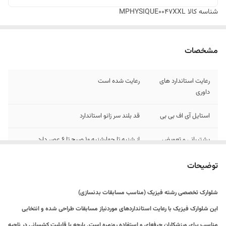
شناسه کالا
MPHYSIQUE0047XXL
مشخصات
رعایت استاندارد های
رعایت شده است
داوری
استایل آی اف بی بی
قد بلند سر زانو استاندارد
پشتیبانی و تعویض
از شنبه تا چهارشنبه 10 صبح تا 6 عصر دارد
جنس شلوارک
کتان لاکرا با کیفیت موندگار
توضیحات
شلوارک تخصصی رشته فیزیک (مناسب مسابقات بدنسازی)
این شلوارک فیزیک با رعایت استانداردهای موردنیاز مسابقات طراحی شده و انتخابی
مناسب برای ورزشکاران حرفه‌ای و استفاده روزمره است. پارچه با قابلیت کشسانی در ناحیه